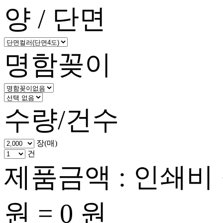
양 / 단면
명함꽂이
수량/건수
장(매)
건
제품금액 : 인쇄비
원 =
0
원