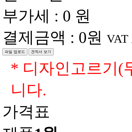
부가세 :
0
원
결제금액 :
0
원
VAT
파일 업로드
견적서 보기
* 디자인고르기(
니다.
가격표