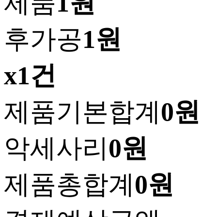
제품
1원
후가공
1원
x1건
제품기본합계
0원
악세사리
0원
제품총합계
0원