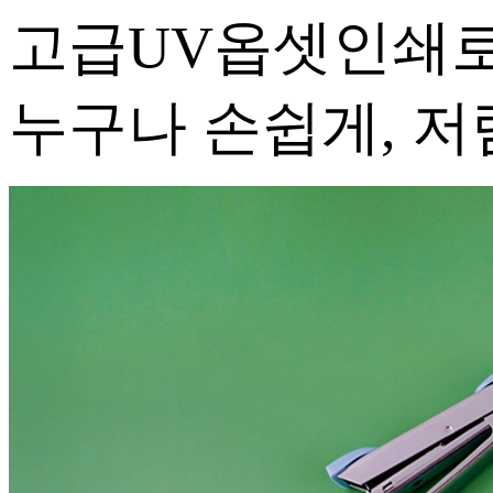
고급UV옵셋인쇄로
누구나 손쉽게, 저