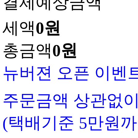
결제예상금액
세액
0원
총금액
0원
뉴버젼 오픈 이벤
주문금액 상관없이
(택배기준 5만원까