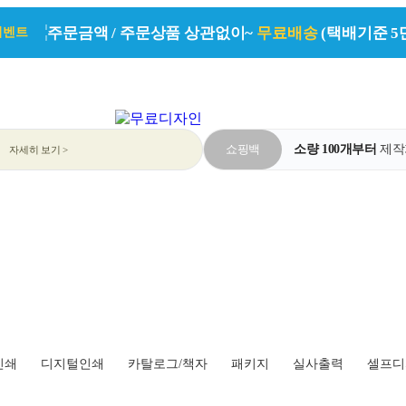
주문금액 / 주문상품 상관없이~
무료배송
(택배기준 5
이벤트
쇼핑백
소량 100개부터
제작가
자세히 보기 >
인쇄
디지털인쇄
카탈로그/책자
패키지
실사출력
셀프디