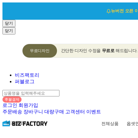
뉴버전 오픈 
닫기
닫기
무료디자인
간단한 디자인 수정을
무료로
해드립니다.
비즈팩토리
퍼블로그
후불결제
로그인
회원가입
주문배송
장바구니
대량구매
고객센터
이벤트
비즈팩토리
전체상품
옵셋