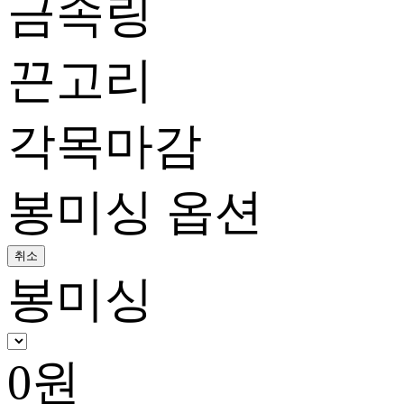
금속링
끈고리
각목마감
봉미싱 옵션
취소
봉미싱
0
원