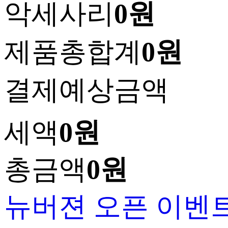
악세사리
0원
제품총합계
0원
결제예상금액
세액
0원
총금액
0원
뉴버젼 오픈 이벤