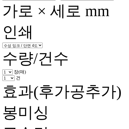
가로 × 세로 mm
인쇄
수량/건수
장(매)
건
효과(후가공추가)
봉미싱