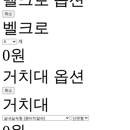
취소
벨크로
개
0
원
거치대 옵션
취소
거치대