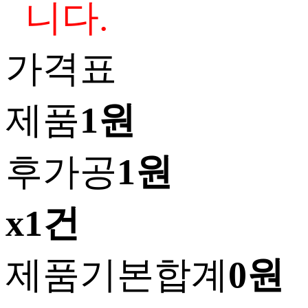
니다.
가격표
제품
1원
후가공
1원
x1건
제품기본합계
0원