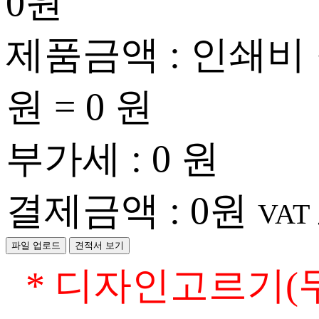
0
원
제품금액 : 인쇄비
원 =
0
원
부가세 :
0
원
결제금액 :
0
원
VAT
파일 업로드
견적서 보기
* 디자인고르기(