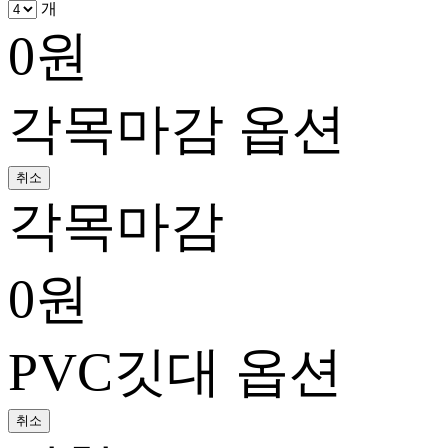
개
0
원
각목마감 옵션
취소
각목마감
0
원
PVC깃대 옵션
취소