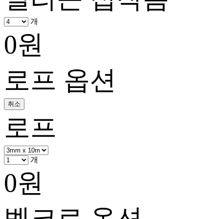
개
0
원
로프 옵션
취소
로프
개
0
원
벨크로 옵션