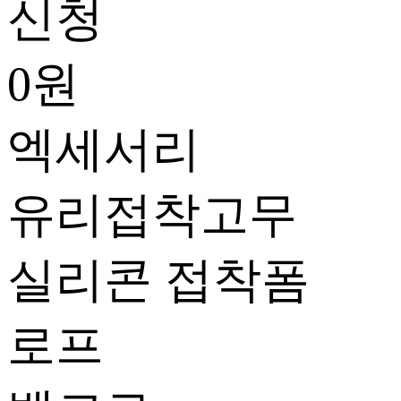
신청
0
원
엑세서리
유리접착고무
실리콘 접착폼
로프