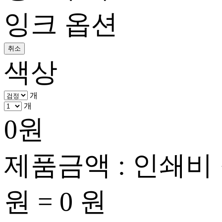
잉크 옵션
취소
색상
개
개
0
원
제품금액 : 인쇄비
원 =
0
원