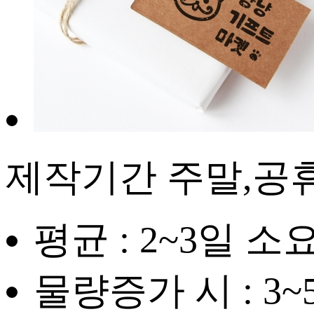
제작기간
주말,공
평균 : 2~3일 소
물량증가 시 : 3