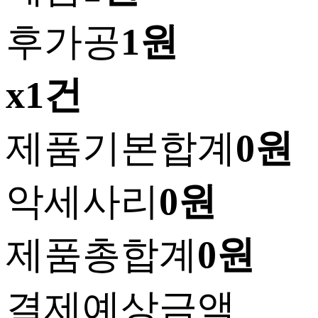
후가공
1원
x1건
제품기본합계
0원
악세사리
0원
제품총합계
0원
결제예상금액