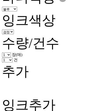
잉크색상
수량/건수
장(매)
건
추가
잉크추가