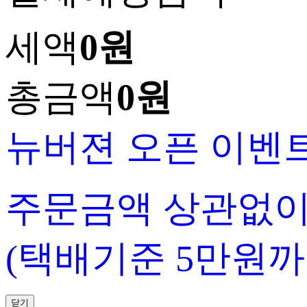
세액
0원
총금액
0원
뉴버젼 오픈 이벤
주문금액 상관없이
(택배기준 5만원까
닫기