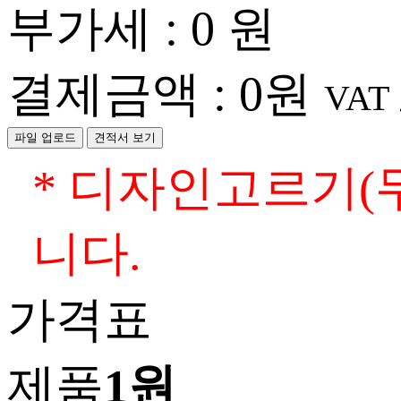
부가세 :
0
원
결제금액 :
0
원
VAT
파일 업로드
견적서 보기
* 디자인고르기(
니다.
가격표
제품
1원