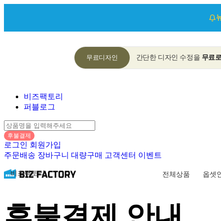
무료디자인
간단한 디자인 수정을
무료
비즈팩토리
퍼블로그
후불결제
로그인
회원가입
주문배송
장바구니
대량구매
고객센터
이벤트
비즈팩토리
전체상품
옵셋
후불결제 안내