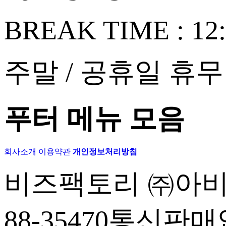
BREAK TIME :
12:
주말 / 공휴일 휴무
푸터 메뉴 모음
회사소개
이용약관
개인정보처리방침
비즈팩토리 ㈜아
88-35470
통신판매업신